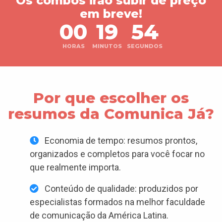
Os combos irão subir de preço
em breve!
00
19
53
HORAS
MINUTOS
SEGUNDOS
Por que escolher os
resumos da Comunica Já?
Economia de tempo: resumos prontos,
organizados e completos para você focar no
que realmente importa.
Conteúdo de qualidade: produzidos por
especialistas formados na melhor faculdade
de comunicação da América Latina.